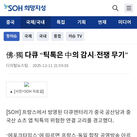
중국
국제/국내
특집
기획
연재
미디어
핫이슈
국제
국내
종합
이슈 TV
佛·獨 다큐 “틱톡은 中의 감시·전쟁 무기”
디지털뉴스팀
2025-12-11 21:59:38
|
▲ [사진=SOH 자료실]
[SOH] 프랑스에서 방영된 다큐멘터리가 중국 공산당과 중
국산 쇼츠 앱 틱톡의 위험한 연결 고리를 경고했다.
‘에포크타임스’에 따르면 프랑스·독일 합작 공영방송 아르