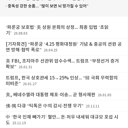
중독성 강한 숏폼... “많이 보면 뇌 망가질 수 있어”
‘파룬궁 보호법’ 美 상원 본회의 상정... 최종 입법 ‘초읽
기’
26.08.03
[기자회견] “파룬궁 ‘4.25 평화대청원’ 기념 & 중공의 션윈 공
연 방해·협박 폭로”
26.04.25
美 FBI, 조지아주 선관위 압수수색... 트럼프 “부정선거 증거
확보”
26.01.31
트럼프, 한국 상호관세 15→25% 인상... “韓 국회 무력합의
미비준”
26.01.27
美, 베네수엘라 대통령 체포·이송... 곧 형사재판
26.01.05
佛·獨 다큐 “틱톡은 中의 감시·전쟁 무기”
25.12.11
中 ‘한국 인재 빼가기’ 혈안... 돈·처우 내세워 대규모 포섭 시
도
25.11.19