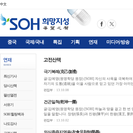
中文
중국
국제/국내
특집
기획
연재
미디어/방송
극기복례(克己復禮)
최신기사
글/김예영(원명학당 원장) [SOH] 자신의 사욕을 극복하여 정당한 모습인 예(禮)를 회복한다는 뜻으로, 공자가
자기의 도통(道統)을 이을 사람으로 믿고 있던 가장 아끼던 제
당시산책
편집부
|
13.10.08
팔선열전
건곤일척(乾坤一擲)
서유기
글/김예영(원명학당 원장) [SOH] 하늘과 땅을 걸고 한 번 던진다는 뜻으로, 나라를 걸고 단판으로 승부를 내는
일을 말합니다. 장량(張良)과 진평(陳平)이 한왕(漢王, 劉邦
SOH 힐링백과
편집부
|
13.10.02
나도강사
의식족즉지영욕(衣食足則知榮辱)