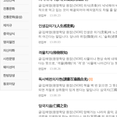
고전산책
글/김예영(원명학당 원장) [SOH] 의식(衣食)이 넉넉해야 비로소 영예와 치욕을 가릴 줄 안다는 뜻으로, 곧 기본
전통문화
적으로 먹고 입는 것이 해결되어야 예의염치도 차릴 줄 알게
편집부
|
13.09.23
전통문화(음성)
제자규
인생감의기(人生感意氣)
글/김예영(원명학당 원장) [SOH] 인생은 의기(意氣)에 느낀다는 뜻으로, 곧 사람이란 의기가 상투(相投)함을 중
중국상식
히 여긴다는 말입니다. 당나라 위징(魏徵)의 시, ‘술회(述懷)
명의열전
편집부
|
13.09.03
의산야화
격물치지(格物致知)
사전문명
글/김예영(원명학당 원장) [SOH] 사물이나 현상 속에 내재하고 있는 이치를 탐구하여 나의 지식을 완전히 이룬
다는 뜻으로, ‘격물(格物)’의 ‘격’은 ‘사물에 나아간다’는 뜻
웨이션머
편집부
|
13.08.26
한방양생
독서백편의자현(讀書百遍義自見)
[1]
동포마당
글/김예영(원명학당 원장) [SOH] 책을 백 번 읽으면 그 뜻은 저절로 알게 된다는 뜻으로, 부지런히 학문을 닦게
되면 저절로 성취함이 있게
편집부
|
13.08.19
망국지음(亡國之音)
글/김예영(원명학당 원장) [SOH] 망해가는 나라의 음악, 곧 나라를 망치는 음악이란 뜻으로, 음란하고 사치하여