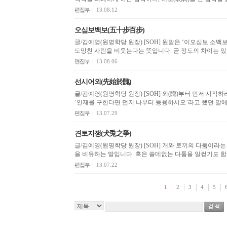
편집부
|
13.08.12
오십보백보(五十步百步)
글/김예영(원명학당 원장) [SOH] 원말은 ‘이오십보 소백보(以五十步 笑百步)’로서, 오십 보 도망친 사람이 백보
도망친 사람을 비웃는다는 뜻입니다. 곧 정도의 차이는 있
편집부
|
13.08.06
선시어외(先始於隗)
글/김예영(원명학당 원장) [SOH] 외(隗)부터 먼저 시작하라는 뜻으로, 전국시대 연(燕)나라의 재상 곽외(郭隗)가
‘인재를 구한다면 먼저 나부터 등용하시오’라고 했던 말에서
편집부
|
13.07.29
견토지쟁(犬兎之爭)
글/김예영(원명학당 원장) [SOH] 개와 토끼의 다툼이라는 뜻으로, 곧 둘이서 다투는 사이에 제 삼자가 이익을 봄
을 비유하는 말입니다. 혹은 쓸데없는 다툼을 일
편집부
|
13.07.22
1
2
3
4
5