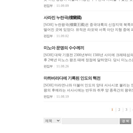
편집부
|
11.09.09
사라진 누란국(樓蘭國)
[SOH] 누란왕국(樓蘭王國)은 중국대륙의 신장지역 북쪽의
떨어진 곳에 있었다. 유적은 라포박 서쪽 아단 
편집부
|
11.09.02
미노아 문명의 수수께끼
[SOH] 대략 기원전 2300년부터 1500년 사이에 크레
후 2백년 미노스 왕조 
편집부
|
11.08.26
마하바라다에 기록된 인도의 핵전
[SOH] 마라연나와 더불어 인도의 양대 서사시로 불리는 
왕의 후예라는 서사시에는 반두와 쥐루 양 종족간의 왕위쟁
편집부
|
11.08.19
1
2
3