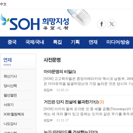
中文
중국
국제/국내
특집
기획
연재
미디어/방송
마야문명의 비밀(5)
최신기사
[SOH] 고고학자들은 중앙아메리카의 멕시코 남동부, 과
은 마야유적을 발굴하였는데 가장 놀라운 것은 당시의 기
당시산책
편집부
|
12.05.11
팔선열전
거인은 단지 전설에 불과한가?(2)
[1]
서유기
[SOH] 이카의 돌에 조각된 것 중 세뿔 공룡(Triceratops)이 있다. 마치 거대한 코뿔소처럼 보이는 이 
SOH 힐링백과
편집부
|
11.11.17
나도강사
누가 피라미드를 건설했는가?(3)