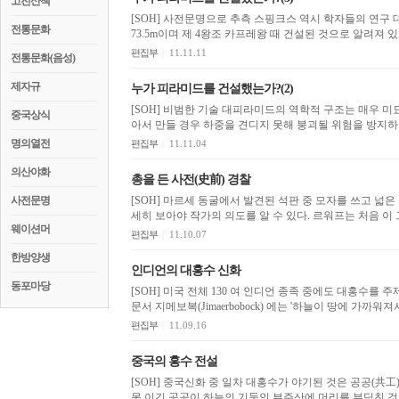
고전산책
[SOH] 사전문명으로 추측 스핑크스 역시 학자들의 연구 대상이다. 스핑크스의 높이는 20여
전통문화
편집부
|
11.11.11
전통문화(음성)
제자규
누가 피라미드를 건설했는가?(2)
[SOH] 비범한 기술 대피라미드의 역학적 구조는 매우 미묘하다. 수백만 개의 돌을 직접 피라미드
중국상식
명의열전
편집부
|
11.11.04
의산야화
총을 든 사전(史前) 경찰
사전문명
[SOH] 마르세 동굴에서 발견된 석판 중 모자를 쓰고 넓
세히 보아야 작가의 의도를 알 수 
웨이션머
편집부
|
11.10.07
한방양생
인디언의 대홍수 신화
동포마당
[SOH] 미국 전체 130 여 인디언 종족 중에도 대홍수를 주제로 
문서 지메보복(Jimaerbobock) 에는 
편집부
|
11.09.16
중국의 홍수 전설
[SOH] 중국신화 중 일차 대홍수가 야기된 것은 공공(共工)