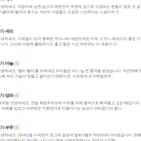
 안녕하세요. 아침저녁 심한 일교차 때문인지 주변에 감기로 고생하는 분들이 많은 것 같
 가을비에 떨어져 뒹구는 거리의 낙엽들도 조금은 스산하다는 느낌마저 드..
기-귀리
 안녕하세요. 사계절이 있어 행복한 우리나라 대한민국은 이제 그 어느 때보다도 좋은 가
다. 선선한 바람에 활동하기도 좋고 짧은 시간 허락되는 이 계절이 너..
기-마늘
[1]
 안녕하세요. '빨리 빨리'를 외쳐대던 우리들은 어느 날 큰 충격을 받았습니다. 자연재해
해 우리 가슴이 멍들고 곪아갔기 때문이죠. 서로에게 손가락질하며 ..
기-양파
[1]
자 여러분 안녕하세요. 연일 폭염주의보에 더위를 피해 물속으로 빠져들고 싶은 때입니다.
 피해를 입었고 대부분은 마른장마로 타들어가는 농심이 안타깝기만 합니..
기-부추
[1]
 안녕하세요. 2014년을 시작한지 엊그제 같은데 벌써 6월의 막바지에 다다랐습니다. 한
를 시작할 때의 마음가짐이 어떠했는지 생각들 나시나요? 벌써 남부지방에서는 장마가 시작된 ..