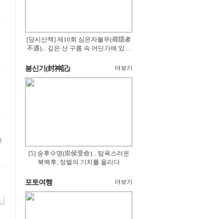
[당시산책] 제10회 심은자불우(尋隱者
어
不遇)... 깊은 산 구름 속 어딘가에 있겠
지
봉신기(封神記)
더보기
때
[5] 숭후수명(崇侯受命)... 탐욕스러운
북백후, 정벌의 기치를 올리다
포토여행
더보기