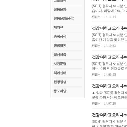
고전산책
[SOH] 청취자 여러분
전통문화
습니다. 바람에 그리고
편집부
|
14.11.14
전통문화(음성)
제자규
건강 더하고 요리나누
[SOH] 청취자 여러분
중국상식
을이란 계절을 맞이했습니
명의열전
편집부
|
14.10.22
의산야화
건강 더하고 요리나누
사전문명
[SOH] 청취자 여러분
아닌 수많은 인재들로 인
웨이션머
편집부
|
14.09.15
한방양생
건강 더하고 요리나누
동포마당
▲ 양파 [SOH] 청취
곳에 따라서는 비로인해
편집부
|
14.07.28
건강 더하고 요리나누
[SOH] 청취자 여러분