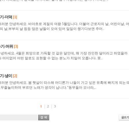
기-더덕
[1]
자 여러분 안녕하세요. 바야흐로 계절의 여왕 5월입니다. 더불어 근로자의 날, 어린이날, 
승의 날,부부의 날 등등 많은 날들이 모여 있어 일일이 챙기다보면 주머..
누기-머위
[3]
, 왜 가장 잔인한 달이라고 하였을까
 어이없어 어떤 말로도 표현할 수 없는 분노가 치밀어 오릅니다. 못..
기-냉이
[2]
자 여러분 안녕하세요. 봄 햇살이 따스해 어디론가 나들이 가고 싶은 유혹에 빠지게 되는 
득, 어릴 적 고무줄놀이하며 부르던 노래가 생각이 납니다."동무들아 오너라,..
1
2
3