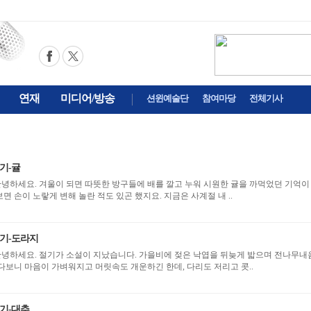
연재
미디어/방송
션윈예술단
참여마당
전체기사
기-귤
 안녕하세요. 겨울이 되면 따뜻한 방구들에 배를 깔고 누워 시원한 귤을 까먹었던 기억이
납니다. 한참을 까먹다보면 손이 노랗게 변해 놀란 적도 있곤 했지요. 지금은 사계절 내 ..
기-도라지
가 소설이 지났습니다. 가을비에 젖은 낙엽을 뒤늦게 밟으며 전나무내음
다보니 마음이 가벼워지고 머릿속도 개운하긴 한데, 다리도 저리고 콧..
기-대추