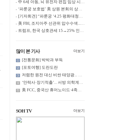
中 6세 아동, 뇌 유전자 편집 임상 시험 중 사망... 의료진 1년간 ....
‘파룬궁 보호법’ 美 상원 본회의 상정... 최종 입법 ‘초읽기’
[기자회견] “파룬궁 ‘4.25 평화대청원’ 기념 & 중공의 션윈 공연 .....
美 FBI, 조지아주 선관위 압수수색... 트럼프 “부정선거 증거 확보....
트럼프, 한국 상호관세 15→25% 인상... “韓 국회 무력합의 미비준”....
많이 본 기사
더보기
[전통문화] 박박과 부득
[포토여행] 도란도란
가
저렴한 원전 대신 비싼 태양광... 요금 부담은 누가?
‘안락사·장기적출’... 서방 의학계까지 침투한 ‘공리주의적 생명윤....
美 FCC, 중국산 휴머노이드·4족보행 로봇·전력 인버터 신규 수입 .....
SOH TV
더보기
해