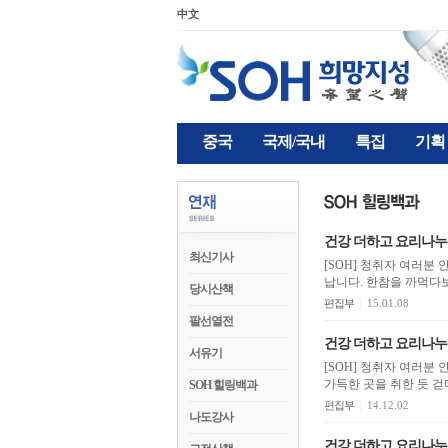
中文
중국
국제/국내
특집
기획
건강 더하고 요리나누
최신기사
[SOH] 청취자 여러분
당시산책
편집부
|
15.01.08
팔선열전
건강 더하고 요리나누
서유기
[SOH] 청취자 여러분 안녕하세요. 절기
가득한 곳을 취한 듯 걷
SOH 힐링백과
편집부
|
14.12.02
나도강사
건강 더하고 요리나누