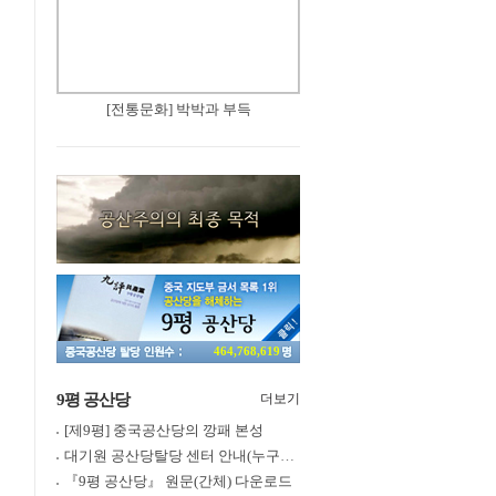
[전통문화] 박박과 부득
464,768,619
9평 공산당
더보기
[제9평] 중국공산당의 깡패 본성
대기원 공산당탈당 센터 안내(누구나 쉽게 退黨, 退團, 退隊 가능)
『9평 공산당』 원문(간체) 다운로드