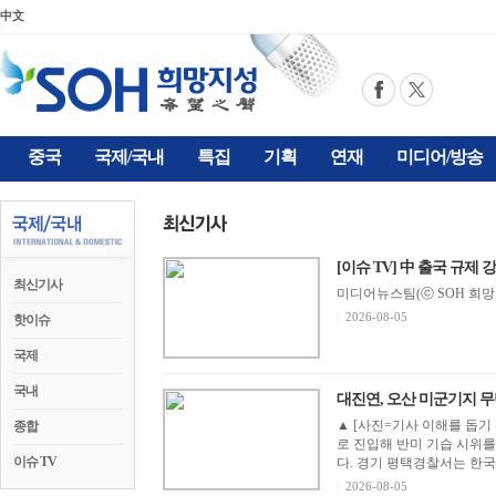
中文
중국
국제/국내
특집
기획
연재
미디어/방송
[이슈 TV] 中 출국 규제 
최신기사
미디어뉴스팀(ⓒ SOH 희망지성 
|
2026-08-05
핫이슈
국제
국내
대진연, 오산 미군기지 무단
▲ [사진=기사 이해를 돕기 
종합
로 진입해 반미 기습 시위
이슈 TV
다. 경기 평택경찰서는 한국
|
2026-08-05