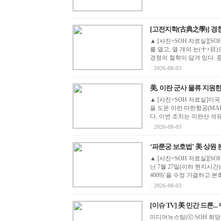
[고전지학(古典之學)] 경청
▲ [사진=SOH 자료실][SO
를 열고, 열 개의 눈(十+目
경청의 철학이 담겨 있다. 중
|
2026-08-03
美, 이란 군사 물류 지원한
▲ [사진=SOH 자료실]미국
을 도운 이란 마한항공(MA
다. 이번 조치는 이란산 석유 
|
2026-08-03
‘파룬궁 보호법’ 美 상원 본
▲ [사진=SOH 자료실][S
난 7월 27일(이하 현지시간
4009)’을 수정 가결하고 본회의 
|
2026-08-03
[이슈 TV] 美 민간 드론.
미디어뉴스팀(ⓒ SOH 희망지성 