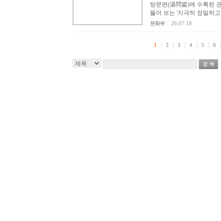
탕문편(湯問篇)에 수록된 관
뚫어 보는 '지극히 정밀하고 
문화부
|
26.07.18
1
2
3
4
5
6