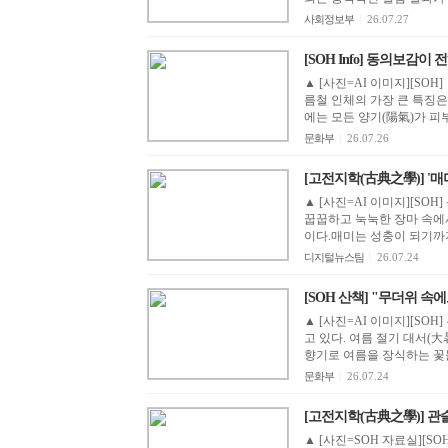
사회정보부
|
26.07.27
[SOH Info] 동의보감이
▲ [사진=AI 이미지][SO
름철 인체의 가장 큰 특징은
에는 모든 양기(陽氣)가 피부
문화부
|
26.07.26
[고전지학(古典之學)] '매
▲ [사진=AI 이미지][SO
꿉꿉하고 눅눅한 장마 속에
이다.매미는 성충이 되기까지
디지털뉴스팀
|
26.07.24
[SOH 산책] "무더위 속에
▲ [사진=AI 이미지][S
고 있다. 여름 절기 대서(
향기로 여름을 장식하는 꽃들
문화부
|
26.07.24
[고전지학(古典之學)] 관슬지
▲ [사진=SOH 자료실][S