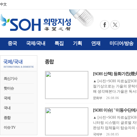
中文
중국
국제/국내
특집
기획
연재
미디어/방송
[SOH 산책] 등화가친(燈
최신기사
▲ [사진=SOH 자료실][
절기상으로는 가을의 문턱이
핫이슈
해 생각해본다.가을은 독서의 
국제
문화부
|
26.08.06
국내
[SOH 이슈] "이동수단에서
▲ [사진=SOH 자료실][S
종합
니터링 시스템이 글로벌 자
이슈 TV
완성차 업체들이 탑승자의 신체
국제부
|
26.08.05