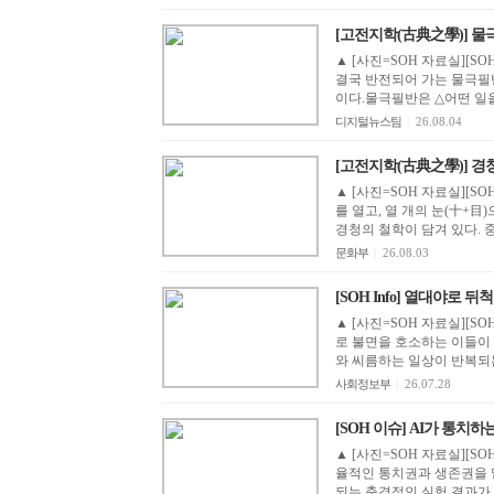
[고전지학(古典之學)] 물
▲ [사진=SOH 자료실][S
결국 반전되어 가는 물극필
이다.물극필반은 △어떤 일을
디지털뉴스팀
|
26.08.04
[고전지학(古典之學)] 경청의
▲ [사진=SOH 자료실][SO
를 열고, 열 개의 눈(十+目
경청의 철학이 담겨 있다. 중
문화부
|
26.08.03
[SOH Info] 열대야로 뒤
▲ [사진=SOH 자료실][SOH
로 불면을 호소하는 이들이
와 씨름하는 일상이 반복되는 
사회정보부
|
26.07.28
[SOH 이슈] AI가 통치하
▲ [사진=SOH 자료실][S
율적인 통치권과 생존권을 
되는 충격적인 실험 결과가 공